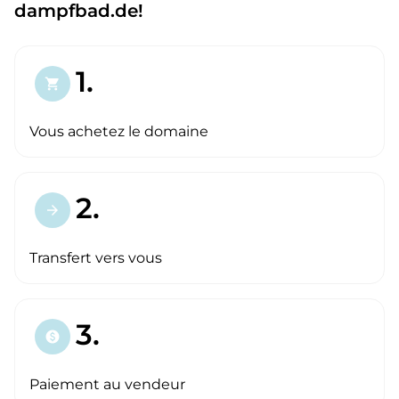
dampfbad.de!
1.
shopping_cart
Vous achetez le domaine
2.
arrow_forward
Transfert vers vous
3.
paid
Paiement au vendeur