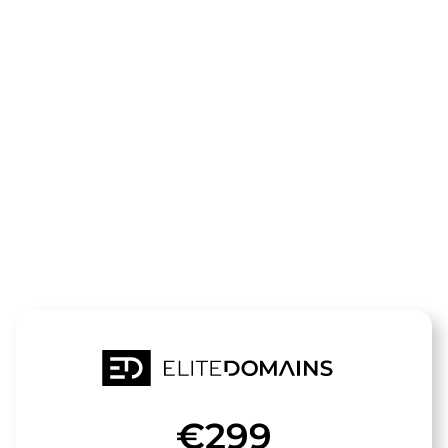
Le domaine
sauna-
dampfbad.de
est à vendre
€299