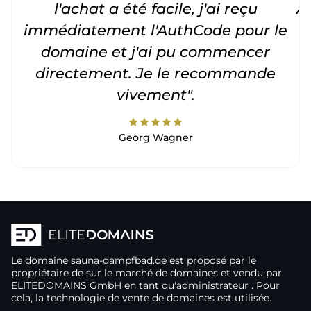
l'achat a été facile, j'ai reçu
A
immédiatement l'AuthCode pour le
c
domaine et j'ai pu commencer
directement. Je le recommande
vivement".
star
star
star
star
star
Georg Wagner
Le domaine
sauna-dampfbad.de
est proposé par le
propriétaire de
sur le marché de domaines
et vendu par
ELITEDOMAINS GmbH en tant qu'administrateur
. Pour
cela, la technologie de vente de domaines
est utilisée.