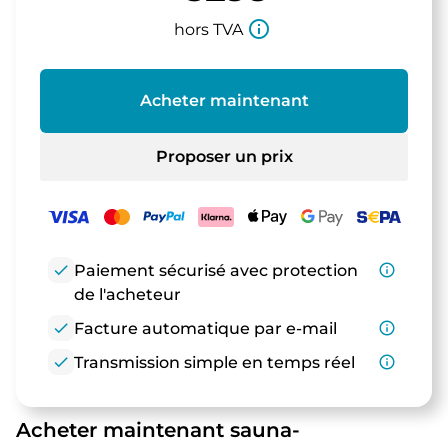
info_outline
hors TVA
Acheter maintenant
Proposer un prix
check
Paiement sécurisé avec protection
info_outline
de l'acheteur
check
Facture automatique par e-mail
info_outline
check
Transmission simple en temps réel
info_outline
Acheter maintenant sauna-