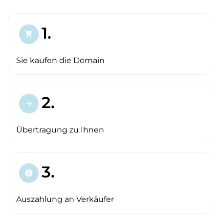
1.
shopping_cart
Sie kaufen die Domain
2.
arrow_forward
Übertragung zu Ihnen
3.
paid
Auszahlung an Verkäufer