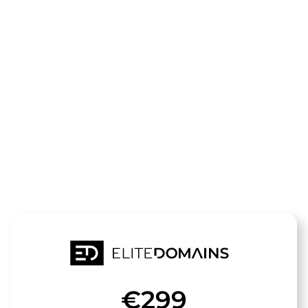
Die Domain
sauna-
dampfbad.de
steht zum Verkauf
€299