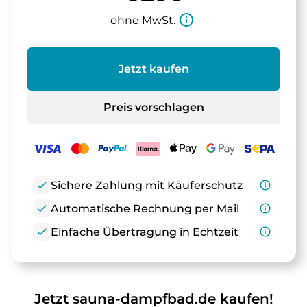
info_outline
ohne MwSt.
Jetzt kaufen
Preis vorschlagen
check
Sichere Zahlung mit Käuferschutz
info_outline
check
Automatische Rechnung per Mail
info_outline
check
Einfache Übertragung in Echtzeit
info_outline
Jetzt sauna-dampfbad.de kaufen!