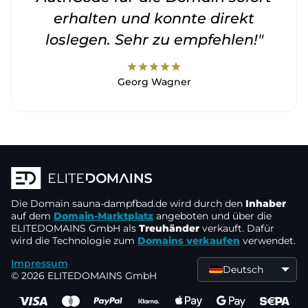
erhalten und konnte direkt
loslegen. Sehr zu empfehlen!"
star
star
star
star
star
Georg Wagner
Die Domain
sauna-dampfbad.de
wird durch den
Inhaber
auf dem
Domain-Marktplatz
angeboten und über die
ELITEDOMAINS GmbH als
Treuhänder
verkauft. Dafür
wird die Technologie zum
Domains verkaufen
verwendet.
Impressum
Deutsch
© 2026 ELITEDOMAINS GmbH